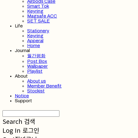
Airpods Case
Smart Tok
Keyring
Magsafe ACC
SET SALE
Life
Stationery
Keyring
Apperal
Home
Journal
월간평화
Post Box
Wallpaper
Playlist
About
About us
Member Benefit
Stockist
Notice
Support
Search
검색
Log In
로그인