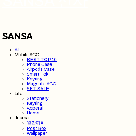
SANSA 산사
All
Mobile ACC
BEST TOP 10
Phone Case
Airpods Case
Smart Tok
Keyring
Magsafe ACC
SET SALE
Life
Stationery
Keyring
Apperal
Home
Journal
월간평화
Post Box
Wallpaper