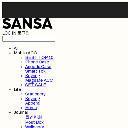
LOG IN
로그인
All
Mobile ACC
BEST TOP 10
Phone Case
Airpods Case
Smart Tok
Keyring
Magsafe ACC
SET SALE
Life
Stationery
Keyring
Apperal
Home
Journal
월간평화
Post Box
Wallpaper