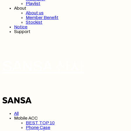
Playlist
About
About us
Member Benefit
Stockist
Notice
Support
SANSA 산사
All
Mobile ACC
BEST TOP 10
Phone Case