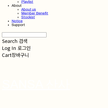
Playlist
About
About us
Member Benefit
Stockist
Notice
Support
Search
검색
Log In
로그인
Cart
장바구니
SANSA 산사