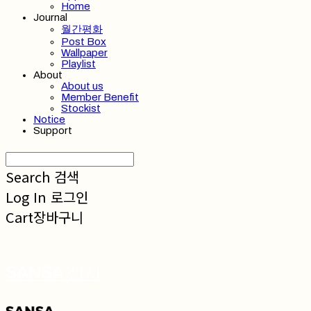
Home
Journal
월간평화
Post Box
Wallpaper
Playlist
About
About us
Member Benefit
Stockist
Notice
Support
Search
검색
Log In
로그인
Cart
장바구니
SANSA 산사