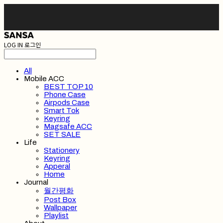
LOG IN
로그인
All
Mobile ACC
BEST TOP 10
Phone Case
Airpods Case
Smart Tok
Keyring
Magsafe ACC
SET SALE
Life
Stationery
Keyring
Apperal
Home
Journal
월간평화
Post Box
Wallpaper
Playlist