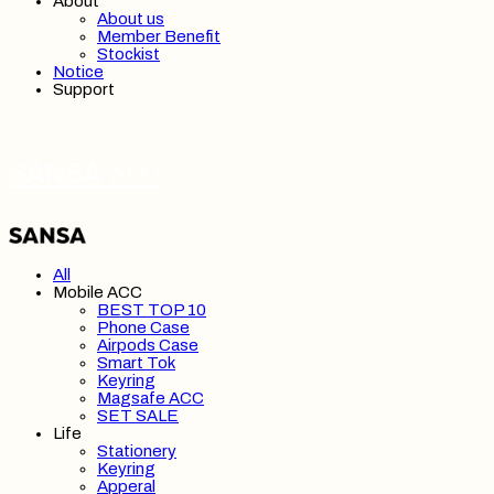
About
About us
Member Benefit
Stockist
Notice
Support
SANSA 산사
All
Mobile ACC
BEST TOP 10
Phone Case
Airpods Case
Smart Tok
Keyring
Magsafe ACC
SET SALE
Life
Stationery
Keyring
Apperal