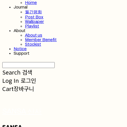
Home
Journal
월간평화
Post Box
Wallpaper
Playlist
About
About us
Member Benefit
Stockist
Notice
Support
Search
검색
Log In
로그인
Cart
장바구니
SANSA 산사