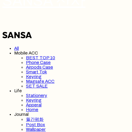
SANSA 산사
All
Mobile ACC
BEST TOP 10
Phone Case
Airpods Case
Smart Tok
Keyring
Magsafe ACC
SET SALE
Life
Stationery
Keyring
Apperal
Home
Journal
월간평화
Post Box
Wallpaper