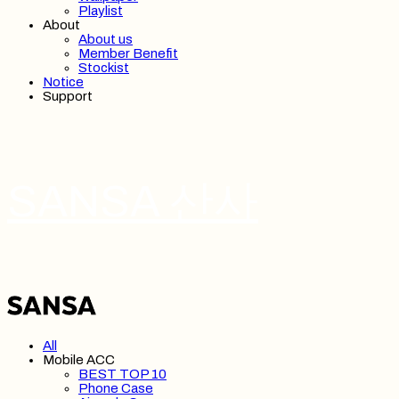
Playlist
About
About us
Member Benefit
Stockist
Notice
Support
SANSA 산사
All
Mobile ACC
BEST TOP 10
Phone Case