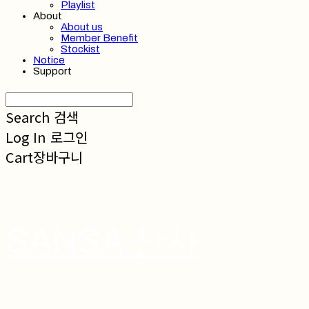
Playlist
About
About us
Member Benefit
Stockist
Notice
Support
Search
검색
Log In
로그인
Cart
장바구니
SANSA 산사