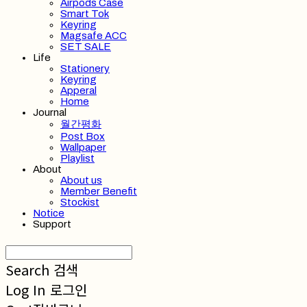
Airpods Case
Smart Tok
Keyring
Magsafe ACC
SET SALE
Life
Stationery
Keyring
Apperal
Home
Journal
월간평화
Post Box
Wallpaper
Playlist
About
About us
Member Benefit
Stockist
Notice
Support
Search
검색
Log In
로그인