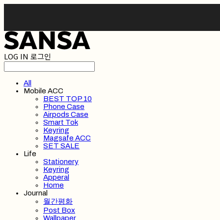
LOG IN
로그인
All
Mobile ACC
BEST TOP 10
Phone Case
Airpods Case
Smart Tok
Keyring
Magsafe ACC
SET SALE
Life
Stationery
Keyring
Apperal
Home
Journal
월간평화
Post Box
Wallpaper