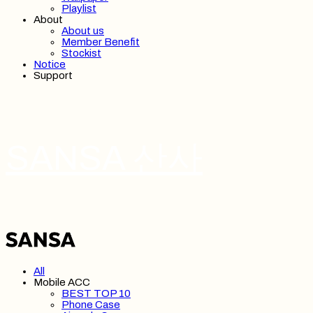
Playlist
About
About us
Member Benefit
Stockist
Notice
Support
SANSA 산사
All
Mobile ACC
BEST TOP 10
Phone Case