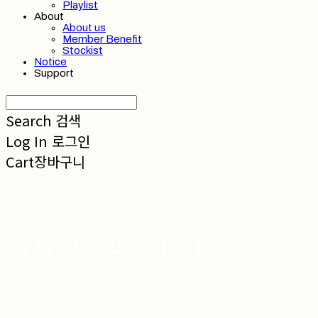
Playlist
About
About us
Member Benefit
Stockist
Notice
Support
Search
검색
Log In
로그인
Cart
장바구니
SANSA 산사