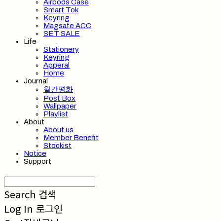
Airpods Case
Smart Tok
Keyring
Magsafe ACC
SET SALE
Life
Stationery
Keyring
Apperal
Home
Journal
월간평화
Post Box
Wallpaper
Playlist
About
About us
Member Benefit
Stockist
Notice
Support
Search
검색
Log In
로그인