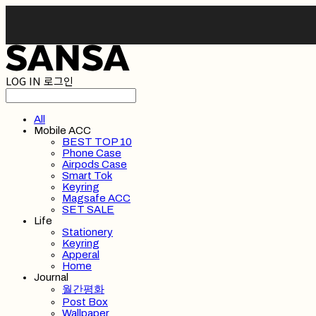
LOG IN
로그인
All
Mobile ACC
BEST TOP 10
Phone Case
Airpods Case
Smart Tok
Keyring
Magsafe ACC
SET SALE
Life
Stationery
Keyring
Apperal
Home
Journal
월간평화
Post Box
Wallpaper