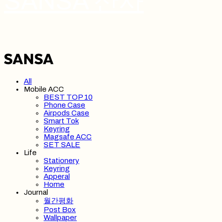
SANSA 산사
All
Mobile ACC
BEST TOP 10
Phone Case
Airpods Case
Smart Tok
Keyring
Magsafe ACC
SET SALE
Life
Stationery
Keyring
Apperal
Home
Journal
월간평화
Post Box
Wallpaper