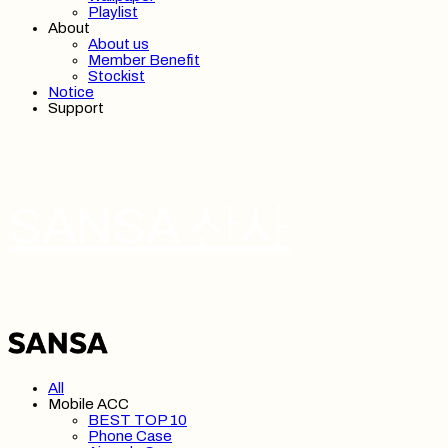
Playlist
About
About us
Member Benefit
Stockist
Notice
Support
SANSA 산사
All
Mobile ACC
BEST TOP 10
Phone Case