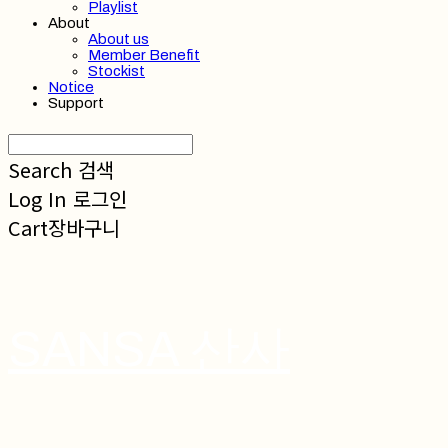
Playlist
About
About us
Member Benefit
Stockist
Notice
Support
Search
검색
Log In
로그인
Cart
장바구니
SANSA 산사