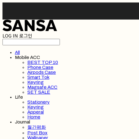
LOG IN
로그인
All
Mobile ACC
BEST TOP 10
Phone Case
Airpods Case
Smart Tok
Keyring
Magsafe ACC
SET SALE
Life
Stationery
Keyring
Apperal
Home
Journal
월간평화
Post Box
Wallpaper