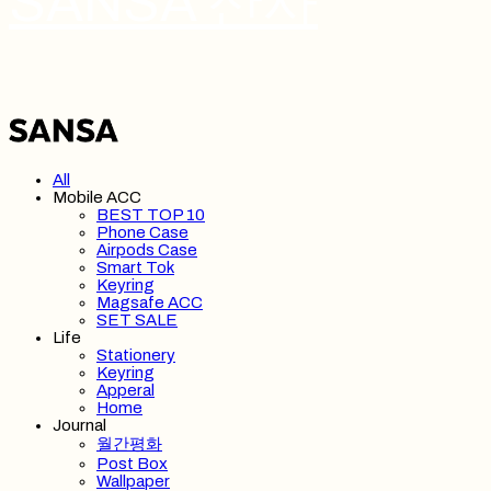
SANSA 산사
All
Mobile ACC
BEST TOP 10
Phone Case
Airpods Case
Smart Tok
Keyring
Magsafe ACC
SET SALE
Life
Stationery
Keyring
Apperal
Home
Journal
월간평화
Post Box
Wallpaper