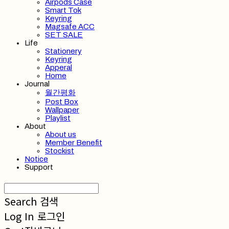
Airpods Case
Smart Tok
Keyring
Magsafe ACC
SET SALE
Life
Stationery
Keyring
Apperal
Home
Journal
월간평화
Post Box
Wallpaper
Playlist
About
About us
Member Benefit
Stockist
Notice
Support
Search
검색
Log In
로그인