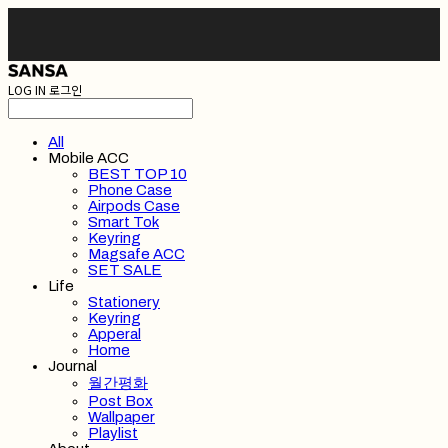
LOG IN
로그인
All
Mobile ACC
BEST TOP 10
Phone Case
Airpods Case
Smart Tok
Keyring
Magsafe ACC
SET SALE
Life
Stationery
Keyring
Apperal
Home
Journal
월간평화
Post Box
Wallpaper
Playlist