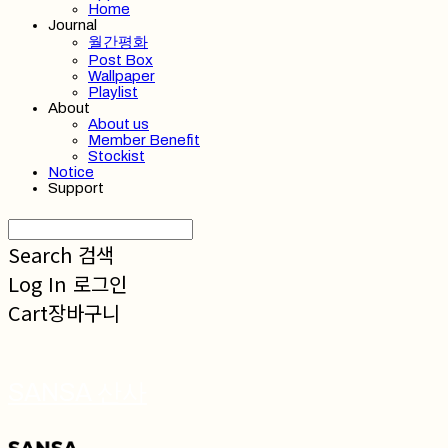
Home
Journal
월간평화
Post Box
Wallpaper
Playlist
About
About us
Member Benefit
Stockist
Notice
Support
Search
검색
Log In
로그인
Cart
장바구니
SANSA 산사