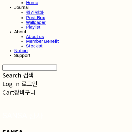
Home
Journal
월간평화
Post Box
Wallpaper
Playlist
About
About us
Member Benefit
Stockist
Notice
Support
Search
검색
Log In
로그인
Cart
장바구니
SANSA 산사