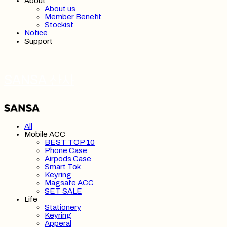
About
About us
Member Benefit
Stockist
Notice
Support
SANSA 산사
All
Mobile ACC
BEST TOP 10
Phone Case
Airpods Case
Smart Tok
Keyring
Magsafe ACC
SET SALE
Life
Stationery
Keyring
Apperal