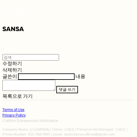
SANSA 산사
수정하기
삭제하기
글쓴이
내용
댓글 쓰기
목록으로 가기
Terms of Use
Privacy Policy
Confirm Entrepreneur Information
Company Name: 산사(SANSA) | Owner: 이혜진 | Personal Info Manager: 이혜진 |
Phone Number: 010-7660-8067 | Email: studiosansa.official@gmail.com