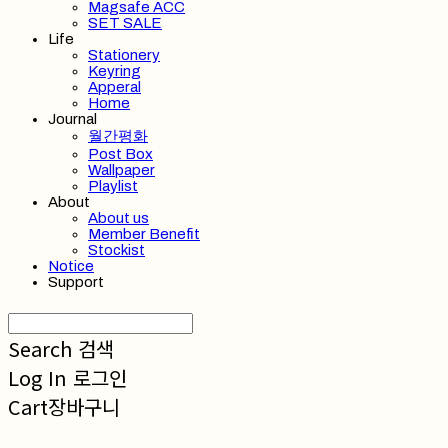
Magsafe ACC
SET SALE
Life
Stationery
Keyring
Apperal
Home
Journal
월간평화
Post Box
Wallpaper
Playlist
About
About us
Member Benefit
Stockist
Notice
Support
Search
검색
Log In
로그인
Cart
장바구니