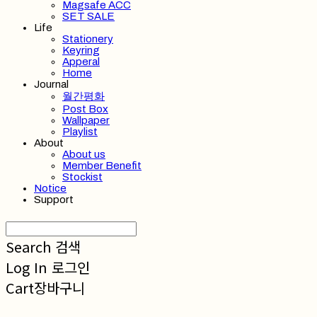
Magsafe ACC
SET SALE
Life
Stationery
Keyring
Apperal
Home
Journal
월간평화
Post Box
Wallpaper
Playlist
About
About us
Member Benefit
Stockist
Notice
Support
Search
검색
Log In
로그인
Cart
장바구니