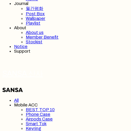
Journal
월간평화
Post Box
Wallpaper
Playlist
About
About us
Member Benefit
Stockist
Notice
Support
SANSA 산사
All
Mobile ACC
BEST TOP 10
Phone Case
Airpods Case
Smart Tok
Keyring